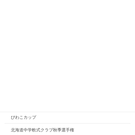
2026年5月2日
びわこ予選大会について
2026年4月13日
カテゴリー
募集
大会情報
ZETT杯
びわこカップ
北海道中学軟式クラブ秋季選手権