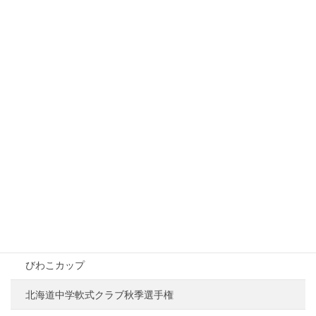
2026年5月2日
びわこ予選大会について
2026年4月13日
カテゴリー
募集
大会情報
ZETT杯
びわこカップ
北海道中学軟式クラブ秋季選手権