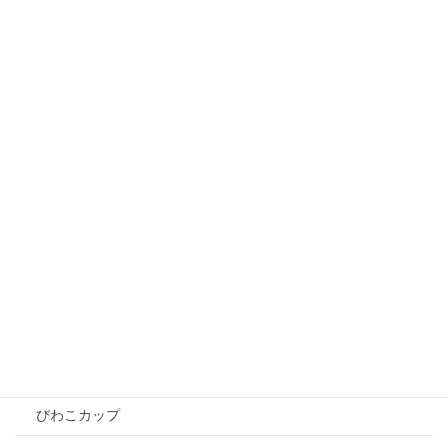
ボールの寄贈
2026年5月2日
びわこ予選大会について
2026年4月13日
カテゴリー
募集
大会情報
ZETT杯
びわこカップ